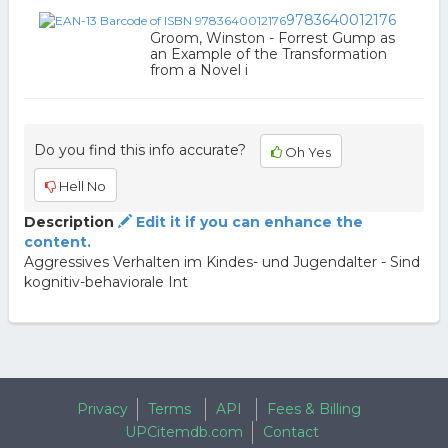
9783640012176
Groom, Winston - Forrest Gump as
an Example of the Transformation
from a Novel i
Do you find this info accurate?
Oh Yes
Hell No
Description
Edit it if you can enhance the
content.
Aggressives Verhalten im Kindes- und Jugendalter - Sind
kognitiv-behaviorale Int
Privacy
Terms
API
Fees & Billing
UPCitemdb.com
Contact