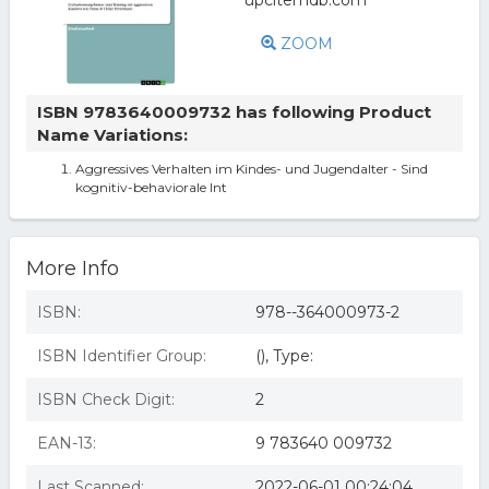
ZOOM
ISBN 9783640009732 has following Product
Name Variations:
Aggressives Verhalten im Kindes- und Jugendalter - Sind
kognitiv-behaviorale Int
More Info
ISBN:
978--364000973-2
ISBN Identifier Group:
(), Type:
ISBN Check Digit:
2
EAN-13:
9 783640 009732
Last Scanned:
2022-06-01 00:24:04