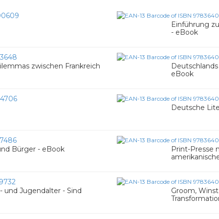
00609
Einführung z
- eBook
3648
ilemmas zwischen Frankreich
Deutschlands 
eBook
4706
Deutsche Lite
7486
und Bürger - eBook
Print-Presse 
amerikanisch
9732
- und Jugendalter - Sind
Groom, Winst
Transformatio