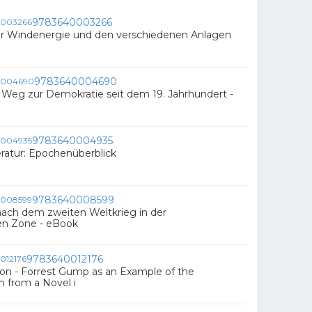
9783640003266
ur Windenergie und den verschiedenen Anlagen
9783640004690
Weg zur Demokratie seit dem 19. Jahrhundert -
9783640004935
ratur: Epochenüberblick
9783640008599
nach dem zweiten Weltkrieg in der
en Zone - eBook
9783640012176
on - Forrest Gump as an Example of the
n from a Novel i