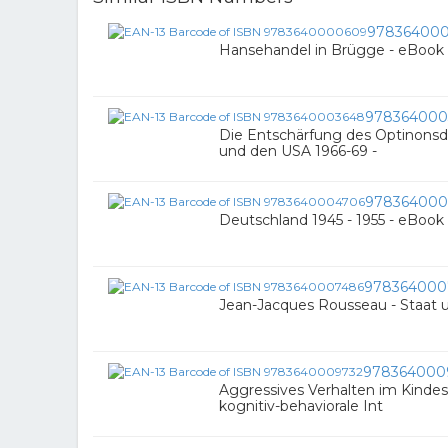
97836400
Hansehandel in Brügge - eBook
978364000
Die Entschärfung des Optinonsd
und den USA 1966-69 -
978364000
Deutschland 1945 - 1955 - eBook
978364000
Jean-Jacques Rousseau - Staat 
978364000
Aggressives Verhalten im Kindes
kognitiv-behaviorale Int