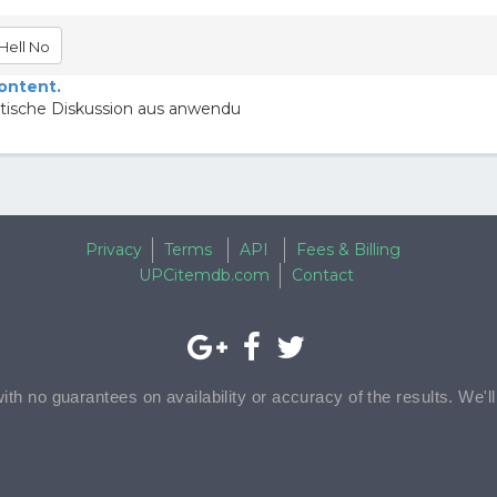
Hell No
content.
ritische Diskussion aus anwendu
Privacy
Terms
API
Fees & Billing
UPCitemdb.com
Contact
with no guarantees on availability or accuracy of the results. We'l