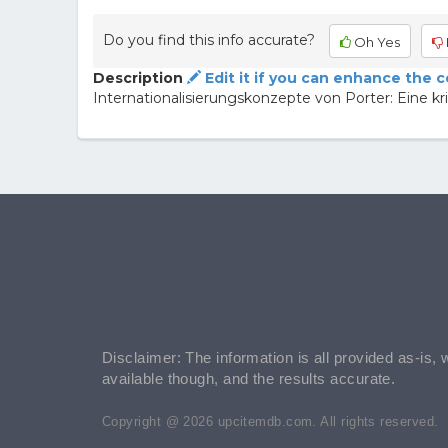
Do you find this info accurate?
Oh Yes
Description
Edit it if you can enhance the 
Internationalisierungskonzepte von Porter: Eine k
Disclaimer: The information is all provided as-is, 
available though, and the results accurate.
Copyright @ 2026 upcitemdb.com. All rights reserved.