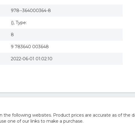
978--364000364-8
(), Type:
8
9 783640 003648
2022-06-01 01:02:10
he following websites. Product prices are accurate as of the d
e one of our links to make a purchase.