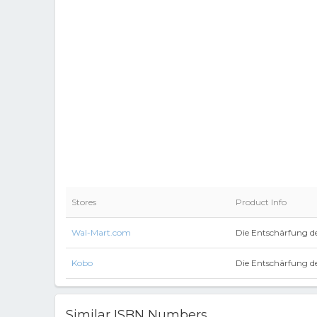
Stores
Product Info
Wal-Mart.com
Die Entschärfung d
Kobo
Die Entschärfung d
Similar ISBN Numbers