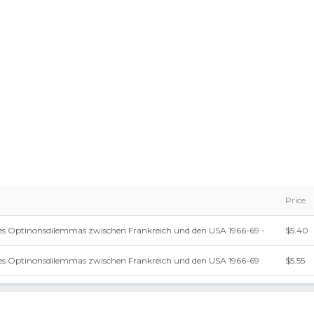
Price
es Optinonsdilemmas zwischen Frankreich und den USA 1966-69 -
$5.40
es Optinonsdilemmas zwischen Frankreich und den USA 1966-69
$5.55