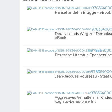
97836400
Hansehandel in Brügge - eBook
97836400
Deutschlands Weg zur Demokrati
eBook
978364000
Deutsche Literatur: Epochenüber
978364000
Jean-Jacques Rousseau - Staat 
978364000
Aggressives Verhalten im Kindes
kognitiv-behaviorale Int