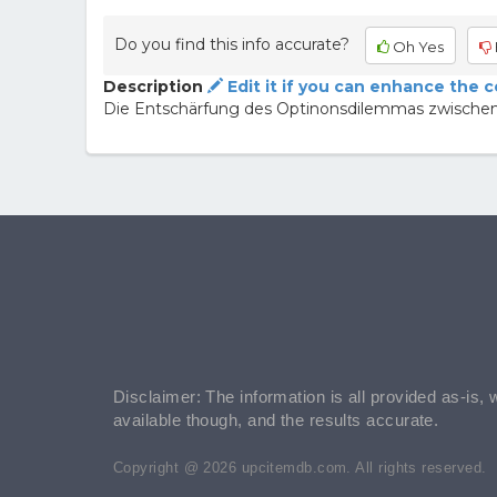
Do you find this info accurate?
Oh Yes
Description
Edit it if you can enhance the 
Die Entschärfung des Optinonsdilemmas zwischen 
Disclaimer: The information is all provided as-is, 
available though, and the results accurate.
Copyright @ 2026 upcitemdb.com. All rights reserved.