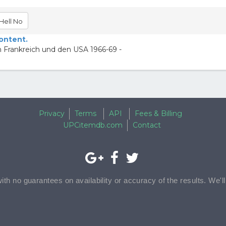
Hell No
content.
Frankreich und den USA 1966-69 -
Privacy
Terms
API
Fees & Billing
UPCitemdb.com
Contact
with no guarantees on availability or accuracy of the results. We'l