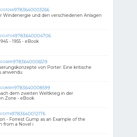
9783640003266
ur Windenergie und den verschiedenen Anlagen
9783640004706
945 - 1955 - eBook
9783640006519
sierungskonzepte von Porter: Eine kritische
us anwendu
9783640008599
nach dem zweiten Weltkrieg in der
en Zone - eBook
9783640012176
on - Forrest Gump as an Example of the
n from a Novel i