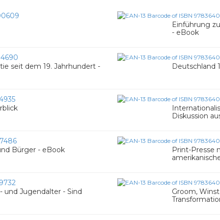
00609
Einführung z
- eBook
04690
e seit dem 19. Jahrhundert -
Deutschland 1
4935
blick
Internationali
Diskussion a
7486
und Bürger - eBook
Print-Presse 
amerikanisch
9732
- und Jugendalter - Sind
Groom, Winst
Transformatio