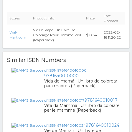
Last
Stores
Product Info
Price
Updated
Vie De Papa: Un Livre De
Wal-
2022-02-
Coloriage Pour Homme Viril
$10.34
Mart.com
16 11:20:22
(Paperback)
Similar ISBN Numbers
9781640010000
Vida de mamá : Un libro de colorear
para madres (Paperback)
9781640010017
Vita da Mamma : Un libro da colorare
per le mamme (Paperback)
9781640010024
Vie de Maman : Un Livre de