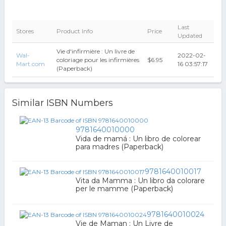
Last
Stores
Product Info
Price
Updated
Vie d'infirmière : Un livre de
Wal-
2022-02-
coloriage pour les infirmières
$6.95
Mart.com
16 03:57:17
(Paperback)
Similar ISBN Numbers
9781640010000
Vida de mamá : Un libro de colorear
para madres (Paperback)
9781640010017
Vita da Mamma : Un libro da colorare
per le mamme (Paperback)
9781640010024
Vie de Maman : Un Livre de