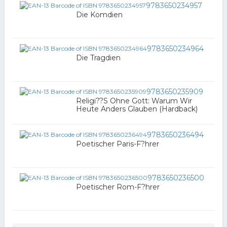
9783650234957
Die Komdien
9783650234964
Die Tragdien
9783650235909
Religi??S Ohne Gott: Warum Wir
Heute Anders Glauben (Hardback)
9783650236494
Poetischer Paris-F?hrer
9783650236500
Poetischer Rom-F?hrer