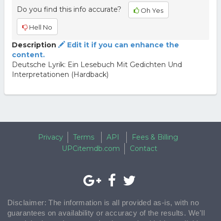
Do you find this info accurate?
Oh Yes
Hell No
Description
Edit it if you can enhance the
content.
Deutsche Lyrik: Ein Lesebuch Mit Gedichten Und
Interpretationen (Hardback)
Privacy
Terms
API
Fees & Billing
UPCitemdb.com
Contact
Disclaimer: The information is all provided as-is, with no
guarantees on availability or accuracy of the results. We'll