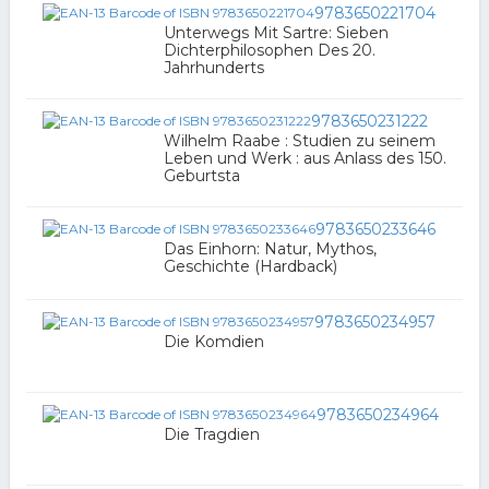
9783650221704
Unterwegs Mit Sartre: Sieben
Dichterphilosophen Des 20.
Jahrhunderts
9783650231222
Wilhelm Raabe : Studien zu seinem
Leben und Werk : aus Anlass des 150.
Geburtsta
9783650233646
Das Einhorn: Natur, Mythos,
Geschichte (Hardback)
9783650234957
Die Komdien
9783650234964
Die Tragdien