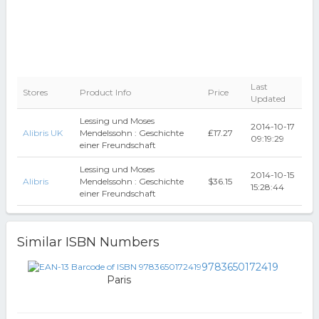
Last
Stores
Product Info
Price
Updated
Lessing und Moses
2014-10-17
Alibris UK
Mendelssohn : Geschichte
₤17.27
09:19:29
einer Freundschaft
Lessing und Moses
2014-10-15
Alibris
Mendelssohn : Geschichte
$36.15
15:28:44
einer Freundschaft
Similar ISBN Numbers
9783650172419
Paris