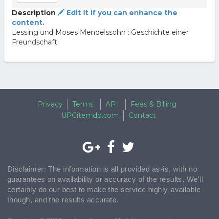
Description
Edit it if you can enhance the
content.
Lessing und Moses Mendelssohn : Geschichte einer
Freundschaft
Privacy
Terms
API
Fees & Billing
UPCitemdb.com
Contact
Disclaimer: The information is all provided as-is, with no
guarantees on availability or accuracy of the results. We'll
certainly do our best to make the service highly-available
though, and the results accurate.