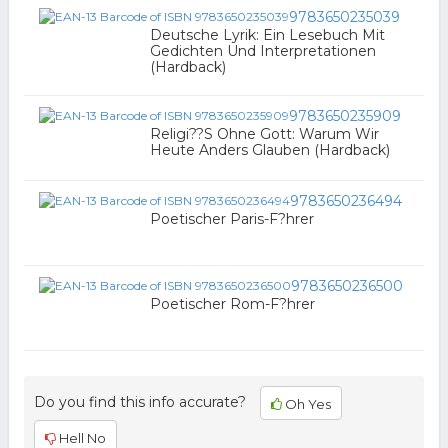
9783650235039
Deutsche Lyrik: Ein Lesebuch Mit
Gedichten Und Interpretationen
(Hardback)
9783650235909
Religi??S Ohne Gott: Warum Wir
Heute Anders Glauben (Hardback)
9783650236494
Poetischer Paris-F?hrer
9783650236500
Poetischer Rom-F?hrer
Do you find this info accurate?
Oh Yes
Hell No