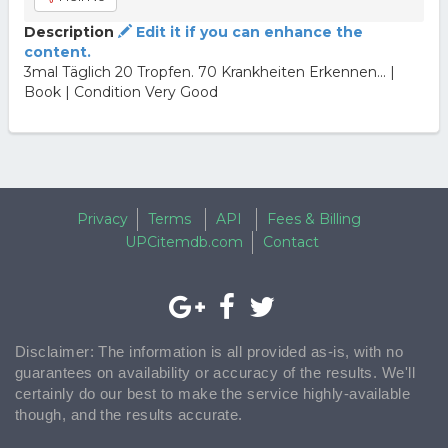
Description
Edit it if you can enhance the
content.
3mal Täglich 20 Tropfen. 70 Krankheiten Erkennen... |
Book | Condition Very Good
Privacy
Terms
API
Fees & Billing
UPCitemdb.com
Contact
Disclaimer: The information is all provided as-is, with no
guarantees on availability or accuracy of the results. We'll
certainly do our best to make the service highly-available
though, and the results accurate.