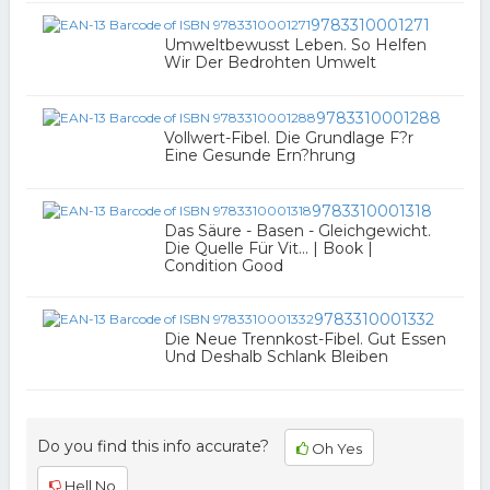
9783310001271
Umweltbewusst Leben. So Helfen
Wir Der Bedrohten Umwelt
9783310001288
Vollwert-Fibel. Die Grundlage F?r
Eine Gesunde Ern?hrung
9783310001318
Das Säure - Basen - Gleichgewicht.
Die Quelle Für Vit... | Book |
Condition Good
9783310001332
Die Neue Trennkost-Fibel. Gut Essen
Und Deshalb Schlank Bleiben
Do you find this info accurate?
Oh Yes
Hell No