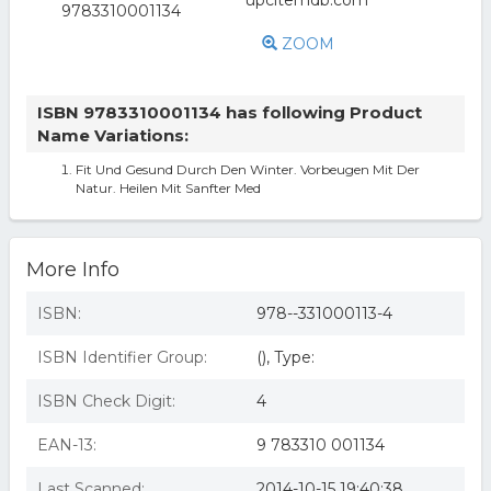
ZOOM
ISBN 9783310001134 has following Product
Name Variations:
Fit Und Gesund Durch Den Winter. Vorbeugen Mit Der
Natur. Heilen Mit Sanfter Med
More Info
ISBN:
978--331000113-4
ISBN Identifier Group:
(), Type:
ISBN Check Digit:
4
EAN-13:
9 783310 001134
Last Scanned:
2014-10-15 19:40:38