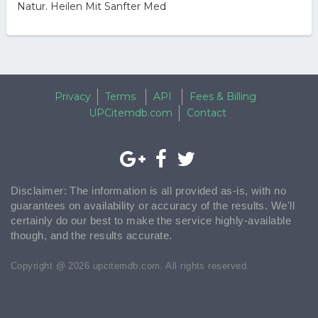
Natur. Heilen Mit Sanfter Med
Privacy
Terms
API
Fees & Billing
UPCitemdb.com
Contact
Disclaimer: The information is all provided as-is, with no
guarantees on availability or accuracy of the results. We'll
certainly do our best to make the service highly-available
though, and the results accurate.
Copyright @ 2026 upcitemdb.com. All rights reserved.